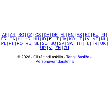
AF
|
AR
|
BG
|
CA
|
CS
|
DA
|
DE
|
EL
|
EN
|
ES
|
ET
|
EU
|
FI
|
FR
|
GA
|
HI
|
HR
|
HU
|
ID
|
IS
|
IT
|
JA
|
KO
|
LT
|
LV
|
MT
|
NL
|
PL
|
PT
|
RO
|
RU
|
SL
|
SO
|
SQ
|
SV
|
SW
|
TH
|
TL
|
TR
|
UK
|
UR
|
VI
|
ZH
|
ZU
© 2026 - Öll réttindi áskilin -
Tengiliðasíða
-
Persónuverndarstefna