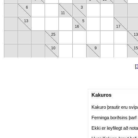
6
3
11
13
5
16
17
25
1
10
9
1
[
Kakuros
Kakuro þrautir eru svipa
Ferninga borðsins þarf 
Ekki er leyfilegt að not