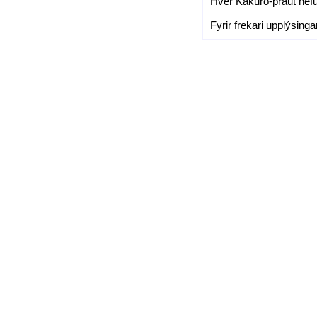
Hver Kakuro-þraut hefur
Fyrir frekari upplýsin